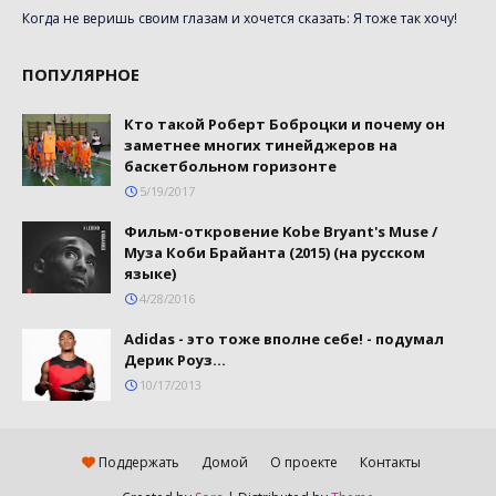
Когда не веришь своим глазам и хочется сказать: Я тоже так хочу!
ПОПУЛЯРНОЕ
Кто такой Роберт Боброцки и почему он
заметнее многих тинейджеров на
баскетбольном горизонте
5/19/2017
Фильм-откровение Kobe Bryant's Muse /
Муза Коби Брайанта (2015) (на русском
языке)
4/28/2016
Adidas - это тоже вполне себе! - подумал
Дерик Роуз...
10/17/2013
Поддержать
Домой
О проекте
Контакты