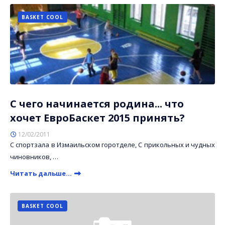
BASKET COOL
C чего начинается родина... что
хочет ЕвроБаскет 2015 принять?
12/02/2011
С спортзала в Измаильском горотделе, С прикольных и чудных
чиновников, …
Читать дальше...
BASKET COOL