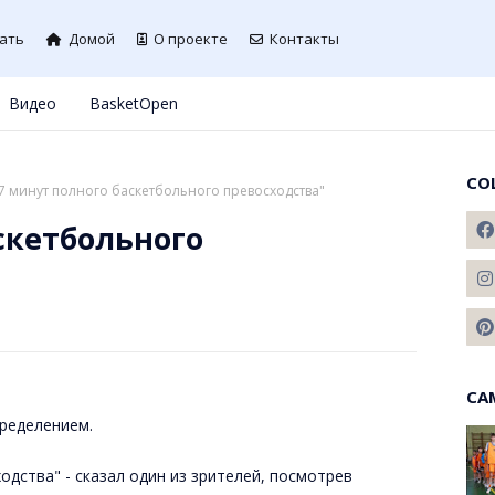
ать
Домой
О проекте
Контакты
Видео
BasketOpen
СО
7 минут полного баскетбольного превосходства"
скетбольного
СА
пределением.
одства" - сказал один из зрителей, посмотрев