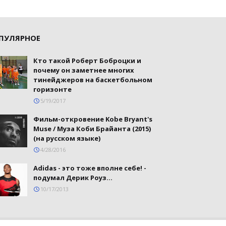
ПУЛЯРНОЕ
Кто такой Роберт Боброцки и
почему он заметнее многих
тинейджеров на баскетбольном
горизонте
5/19/2017
Фильм-откровение Kobe Bryant's
Muse / Муза Коби Брайанта (2015)
(на русском языке)
4/28/2016
Adidas - это тоже вполне себе! -
подумал Дерик Роуз...
10/17/2013