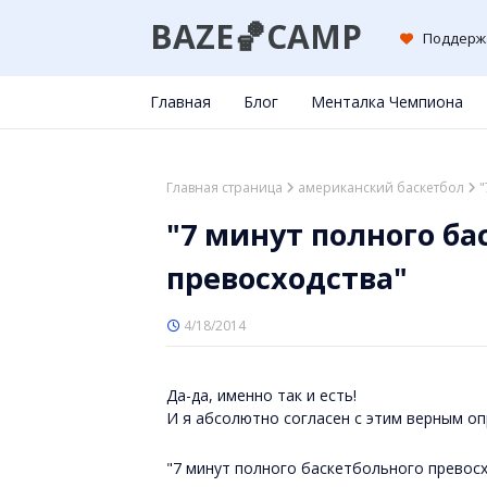
BAZE🏀CAMP
Поддерж
Главная
Блог
Менталка Чемпиона
Главная страница
американский баскетбол
"
"7 минут полного ба
превосходства"
4/18/2014
Да-да, именно так и есть!
И я абсолютно согласен с этим верным о
"7 минут полного баскетбольного превосх