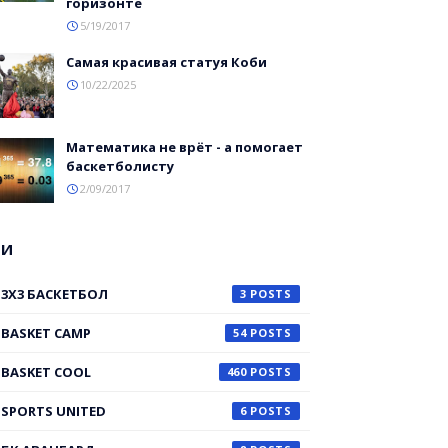
горизонте
5/19/2017
Самая красивая статуя Коби
10/22/2025
Математика не врёт - а помогает
баскетболисту
2/09/2017
ГИ
3X3 БАСКЕТБОЛ
3
BASKET CAMP
54
BASKET COOL
460
SPORTS UNITED
6