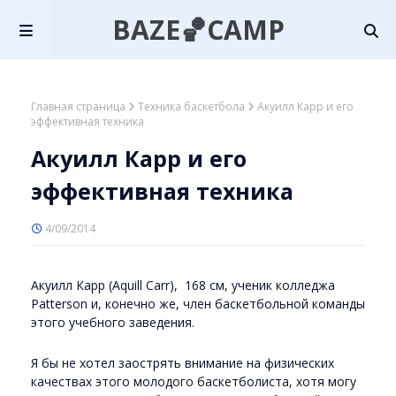
BAZE🏀CAMP
Главная страница
Техника баскетбола
Акуилл Карр и его
эффективная техника
Акуилл Карр и его
эффективная техника
4/09/2014
Акуилл Карр (Aquill Carr), 168 см, ученик колледжа
Patterson и, конечно же, член баскетбольной команды
этого учебного заведения.
Я бы не хотел заострять внимание на физических
качествах этого молодого баскетболиста, хотя могу