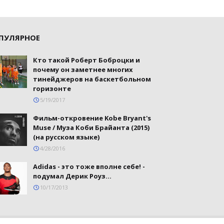
ПУЛЯРНОЕ
Кто такой Роберт Боброцки и
почему он заметнее многих
тинейджеров на баскетбольном
горизонте
5/19/2017
Фильм-откровение Kobe Bryant's
Muse / Муза Коби Брайанта (2015)
(на русском языке)
4/28/2016
Adidas - это тоже вполне себе! -
подумал Дерик Роуз...
10/17/2013