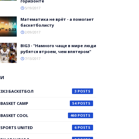
горизонте
5/19/2017
Математика не врёт - а помогает
баскетболисту
2/09/2017
BIG3 - "Намного чаще в мире люди
рубятся втроем, чем впятером"
7/13/2017
ГИ
3X3 БАСКЕТБОЛ
3
BASKET CAMP
54
BASKET COOL
460
SPORTS UNITED
6