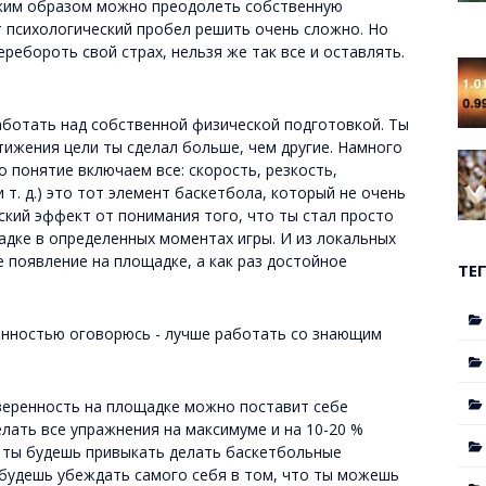
каким образом можно преодолеть собственную
т психологический пробел решить очень сложно. Но
ребороть свой страх, нельзя же так все и оставлять.
аботать над собственной физической подготовкой. Ты
тижения цели ты сделал больше, чем другие. Намного
то понятие включаем все: скорость, резкость,
 т. д.) это тот элемент баскетбола, который не очень
кий эффект от понимания того, что ты стал просто
дке в определенных моментах игры. И из локальных
е появление на площадке, а как раз достойное
ТЕ
енностью оговорюсь - лучше работать со знающим
веренность на площадке можно поставит себе
елать все упражнения на максимуме и на 10-20 %
 ты будешь привыкать делать баскетбольные
 будешь убеждать самого себя в том, что ты можешь