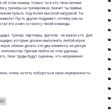
а об этом знаешь только ты и это твои личные
ем у тренера на тренировках. Значит ты привык
енном пульсе, под более высокой нагрузкой. Ты
еживать? Пусть другие подумают, почему они на
стал его и мяч остался у твоей команды.
адке. Тренер, партнеры, зрители - не важно кто. Для
лощадке, которые должен выполнять любой игрок:
игрок обязан делать эти два элемента, не рискуя
м оппонентом. Причем любое из этих удачных
сего, твои труды будут оценены, что непременно
вное, очень хотеть побороться свою неуверенность.