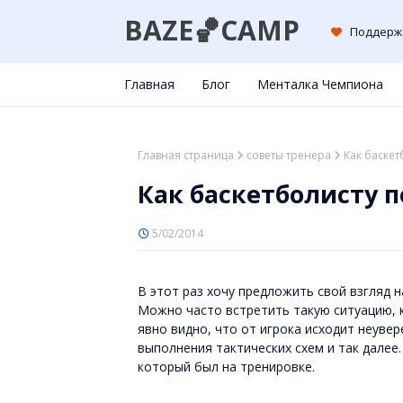
BAZE🏀CAMP
Поддерж
Главная
Блог
Менталка Чемпиона
Главная страница
советы тренера
Как баскет
Как баскетболисту 
5/02/2014
В этот раз хочу предложить свой взгляд 
Можно часто встретить такую ситуацию, ко
явно видно, что от игрока исходит неувер
выполнения тактических схем и так далее.
который был на тренировке.