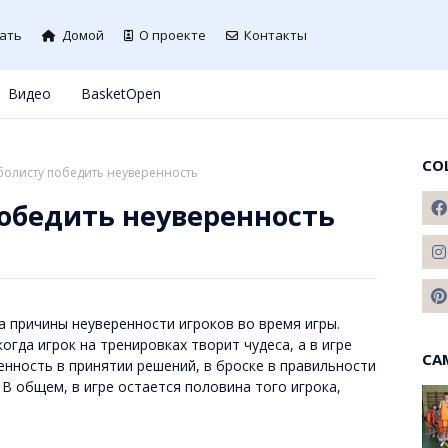
ать
Домой
О проекте
Контакты
Видео
BasketOpen
СО
болисту победить неуверенность
победить неуверенность
на причины неуверенности игроков во время игры.
гда игрок на тренировках творит чудеса, а в игре
СА
енность в принятии решений, в броске в правильности
 В общем, в игре остается половина того игрока,