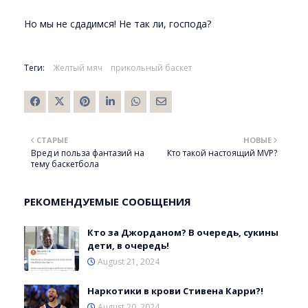
Но мы не сдадимся! Не так ли, господа?
Теги:
Желтый мяч
прикольный баскет
СТАРЫЕ
НОВЫЕ
Вред и польза фантазий на
Кто такой настоящий MVP?
тему баскетбола
РЕКОМЕНДУЕМЫЕ СООБЩЕНИЯ
Кто за Джорданом? В очередь, сукины
дети, в очередь!
August 21, 2024
Наркотики в крови Стивена Карри?!
August 20, 2024