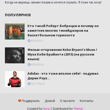
Когда не веришь своим глазам и хочется сказать: Я тоже так хочу!
ПОПУЛЯРНОЕ
Кто такой Роберт Боброцки и почему он
заметнее многих тинейджеров на
баскетбольном горизонте
5/19/2017
Фильм-откровение Kobe Bryant's Muse /
Муза Коби Брайанта (2015) (на русском
языке)
4/28/2016
Adidas - это тоже вполне себе! - подумал
Дерик Роуз...
10/17/2013
Поддержать
Домой
О проекте
Контакты
Created by
Sora
| Distributed by
Theme