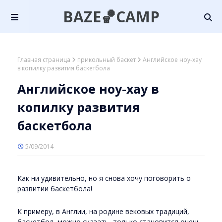
BAZE🏀CAMP
Главная страница
прикольный баскет
Английское ноу-хау
в копилку развития баскетбола
Английское ноу-хау в
копилку развития
баскетбола
5/09/2014
Как ни удивительно, но я снова хочу поговорить о
развитии баскетбола!
К примеру, в Англии, на родине вековых традиций,
баскетбол, можно сказать, только становится очень