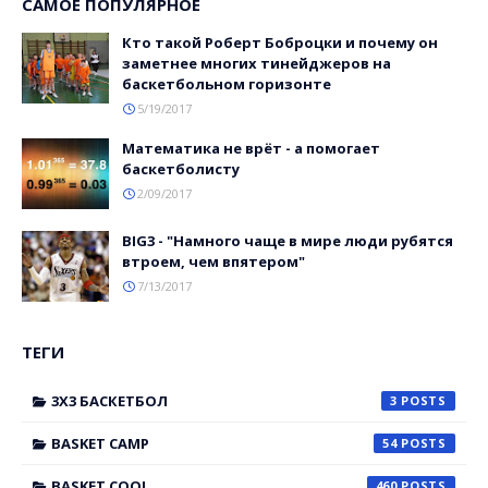
САМОЕ ПОПУЛЯРНОЕ
Кто такой Роберт Боброцки и почему он
заметнее многих тинейджеров на
баскетбольном горизонте
5/19/2017
Математика не врёт - а помогает
баскетболисту
2/09/2017
BIG3 - "Намного чаще в мире люди рубятся
втроем, чем впятером"
7/13/2017
ТЕГИ
3X3 БАСКЕТБОЛ
3
BASKET CAMP
54
BASKET COOL
460