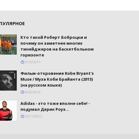
ПУЛЯРНОЕ
Кто такой Роберт Боброцки и
почему он заметнее многих
тинейджеров на баскетбольном
горизонте
5/19/2017
Фильм-откровение Kobe Bryant's
Muse / Муза Коби Брайанта (2015)
(на русском языке)
4/28/2016
Adidas - это тоже вполне себе! -
подумал Дерик Роуз...
10/17/2013