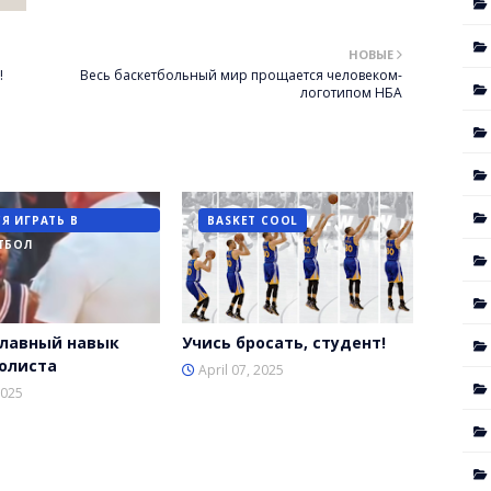
НОВЫЕ
!
Весь баскетбольный мир прощается человеком-
логотипом НБА
Я ИГРАТЬ В
BASKET COOL
ТБОЛ
лавный навык
Учись бросать, студент!
олиста
April 07, 2025
2025