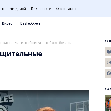
ать
Домой
О проекте
Контакты
Видео
BasketOpen
СО
Такие гордые и необщительные баскетболисты
общительные
СА