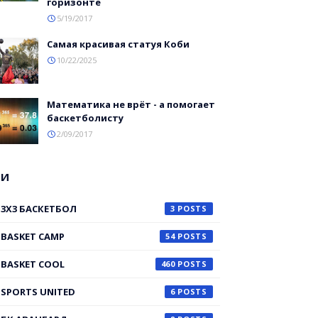
горизонте
5/19/2017
Самая красивая статуя Коби
10/22/2025
Математика не врёт - а помогает
баскетболисту
2/09/2017
ГИ
3X3 БАСКЕТБОЛ
3
BASKET CAMP
54
BASKET COOL
460
SPORTS UNITED
6