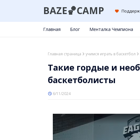
BAZE🏀CAMP
Поддерж
Главная
Блог
Менталка Чемпиона
Главная страница
учимся играть в баскетбол
Такие гордые и не
баскетболисты
6/11/2024