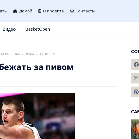
ать
Домой
О проекте
Контакты
Видео
BasketOpen
СО
ча есть шанс бежать за пивом
 бежать за пивом
СА