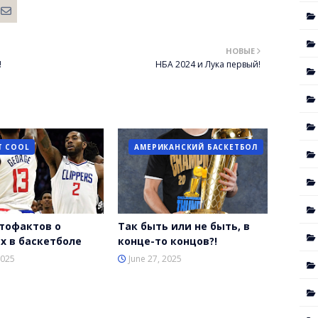
НОВЫЕ
!
НБА 2024 и Лука первый!
T COOL
АМЕРИКАНСКИЙ БАСКЕТБОЛ
тофактов о
Так быть или не быть, в
х в баскетболе
конце-то концов?!
2025
June 27, 2025