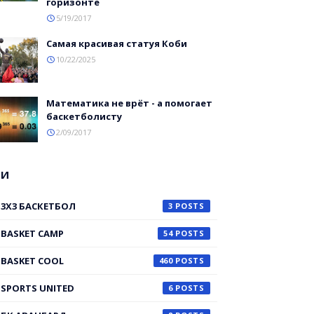
горизонте
5/19/2017
Самая красивая статуя Коби
10/22/2025
Математика не врёт - а помогает
баскетболисту
2/09/2017
ГИ
3X3 БАСКЕТБОЛ
3
BASKET CAMP
54
BASKET COOL
460
SPORTS UNITED
6