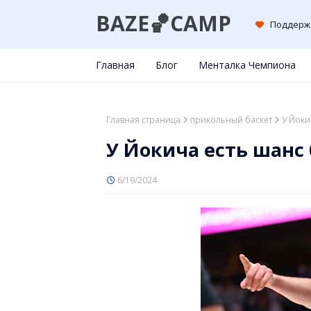
BAZE🏀CAMP
Поддерж
Главная
Блог
Менталка Чемпиона
Главная страница
прикольный баскет
У Йоки
У Йокича есть шанс
6/19/2024