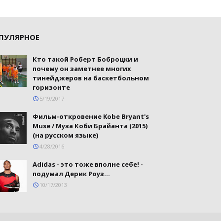
ПУЛЯРНОЕ
Кто такой Роберт Боброцки и
почему он заметнее многих
тинейджеров на баскетбольном
горизонте
5/19/2017
Фильм-откровение Kobe Bryant's
Muse / Муза Коби Брайанта (2015)
(на русском языке)
4/28/2016
Adidas - это тоже вполне себе! -
подумал Дерик Роуз...
10/17/2013