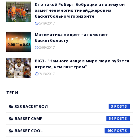
Кто такой Роберт Боброцки и почему он
заметнее многих тинейджеров на
баскетбольном горизонте
5/19/2017
Математика не врёт - а помогает
баскетболисту
2/09/2017
BIG3 - "Намного чаще в мире люди рубятся
втроем, чем впятером"
7/13/2017
ТЕГИ
3X3 БАСКЕТБОЛ
3
BASKET CAMP
54
BASKET COOL
460