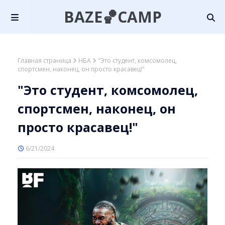
BAZE🏀CAMP
Главная страница
НБА
"Это студент, комсомолец,
спортсмен, наконец, он просто красавец!"
"Это студент, комсомолец,
спортсмен, наконец, он
просто красавец!"
6/21/2024