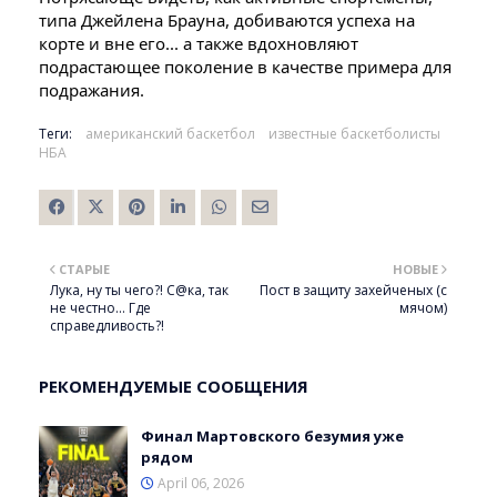
типа Джейлена Брауна, добиваются успеха на
корте и вне его... а также вдохновляют
подрастающее поколение в качестве примера для
подражания.
Теги:
американский баскетбол
известные баскетболисты
НБА
СТАРЫЕ
НОВЫЕ
Лука, ну ты чего?! С@ка, так
Пост в защиту захейченых (с
не честно... Где
мячом)
справедливость?!
РЕКОМЕНДУЕМЫЕ СООБЩЕНИЯ
Финал Мартовского безумия уже
рядом
April 06, 2026