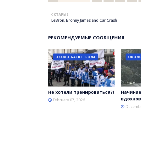
Twitt
СТАРЫЕ
er
LeBron, Bronny James and Сar Сrash
РЕКОМЕНДУЕМЫЕ СООБЩЕНИЯ
ОКОЛО БАСКЕТБОЛА
ОКОЛО
Не хотели тренироваться?!
Начинае
вдохнов
February 07, 2026
Decembe