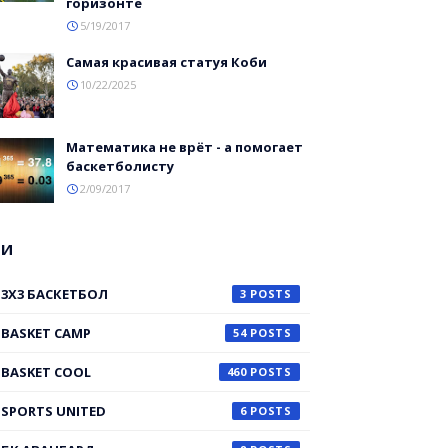
горизонте
5/19/2017
Самая красивая статуя Коби
10/22/2025
Математика не врёт - а помогает
баскетболисту
2/09/2017
ГИ
3X3 БАСКЕТБОЛ
3
BASKET CAMP
54
BASKET COOL
460
SPORTS UNITED
6