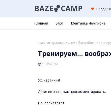
BAZE🏀CAMP
Поддерж
Главная
Блог
Менталка Чемпиона
Главная страница
Около баскетбола
Трениру
Тренируем... вообр
10/25/2024
Ух, картинка!
Даже не знаю, как прокомментировать...
Но, впечатляет.