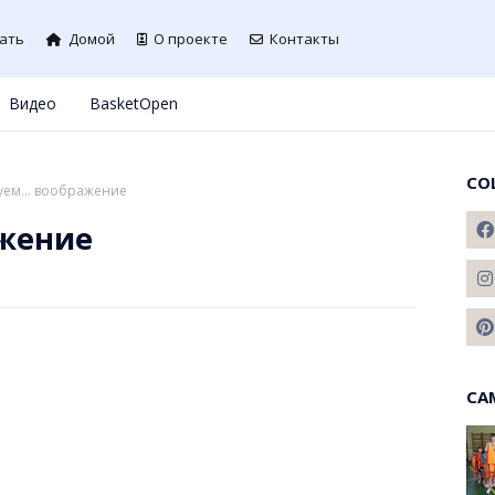
ать
Домой
О проекте
Контакты
Видео
BasketOpen
СО
ем... воображение
ажение
СА