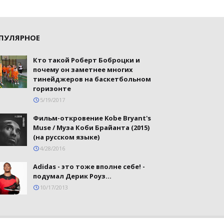
ПУЛЯРНОЕ
Кто такой Роберт Боброцки и
почему он заметнее многих
тинейджеров на баскетбольном
горизонте
5/19/2017
Фильм-откровение Kobe Bryant's
Muse / Муза Коби Брайанта (2015)
(на русском языке)
4/28/2016
Adidas - это тоже вполне себе! -
подумал Дерик Роуз...
10/17/2013