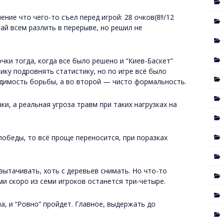
ние что чего-то съел перед игрой: 28 очков(8!!/12
чай всем разлить в перерыве, но решил не
чки тогда, когда все было решено и “Киев-Баскет”
ику подровнять статистику, но по игре всё было
идимость борьбы, а во второй — чисто формальность.
ки, а реальная угроза травм при таких нагрузках на
победы, то всё проще переносится, при поразках
вытачивать, хоть с деревьев снимать. Но что-то
ми скоро из семи игроков останется три-четыре.
а, и “Ровно” пройдет. Главное, выдержать до