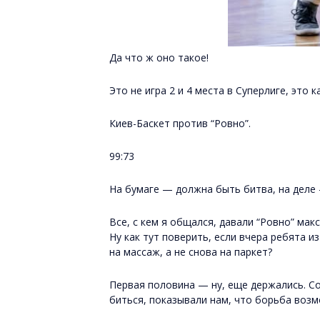
Да что ж оно такое!
Это не игра 2 и 4 места в Суперлиге, это 
Киев-Баскет против “Ровно”.
99:73
На бумаге — должна быть битва, на деле
Все, с кем я общался, давали “Ровно” мак
Ну как тут поверить, если вчера ребята из
на массаж, а не снова на паркет?
Первая половина — ну, еще держались. Со
биться, показывали нам, что борьба возмо