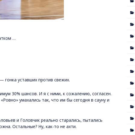
катком …
 — гонка уставших против свежих.
симум 30% шансов. И я с ними, к сожалению, согласен.
 «Ровно» умахались так, что им бы сегодня в сауну и
ловьев и Головчик реально старались, пытались
жна. Остальные? Ну, как-то не ахти.