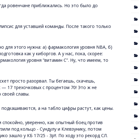
гда ровенчане приближались. Но это было до
липсис для уставшей команды. После такого только
но для этого нужна: а) фармакология уровня NBA, б)
одготовка как у киборгов. А у нас, пока, скорее:
армакология уровня “витамин С”. Ну, что имеем, то
скет просто разорвал. Ты бегаешь, скачешь,
 — 17 трехочковых с процентом 70! Это ж не
ар своей славы.
и подкашиваются, а на табло цифры растут, как цены.
и спокойно, уверенно, как опытный боец против
зили под кольцо - Сундулу и Клевзунику, потом
о зашло у КБ 17/25 - 3р!!. По ходу это рекорд СЛ.