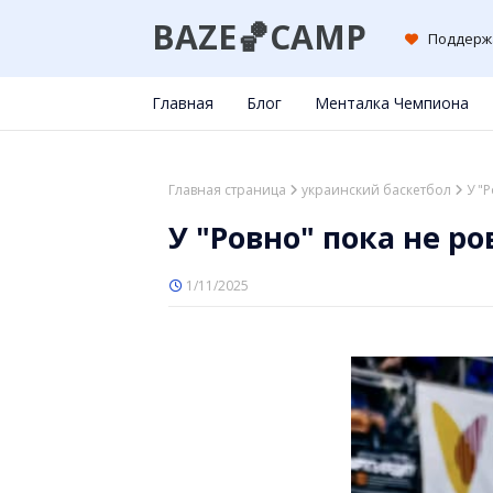
BAZE🏀CAMP
Поддерж
Главная
Блог
Менталка Чемпиона
Главная страница
украинский баскетбол
У "
У "Ровно" пока не ро
1/11/2025