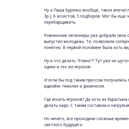
Ну а Паша Буренко вообще, такое впечатле
3р.), 6 ассистов, 5 подборов. Мог бы еще 
перебарщивать.
Ровненские легионеры уже добрали свои о
выпустил молодежь. Те, позволили соперн
понятно. В первой половине была хоть в
Ну и что делать “Ровно”? Тут уже не шуточ
одних и тех же игроков.
И если бы под таким прессом получались 
вдвойне тяжелее и физически.
Где искать игроков? Да хоть из бурштына 
делать надо. С таким составом и нагрузка
Но ничего, все проходили сложные времен
светлого будущего.