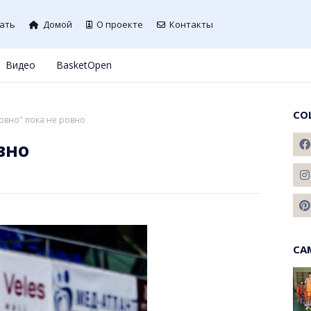
ать
Домой
О проекте
Контакты
Видео
BasketOpen
СО
Ровно" пока не ровно
вно
СА