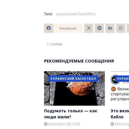
Теги:
украинский баскетбол
Facebook
Twitt
СТАРЫЕ
er
РЕКОМЕНДУЕМЫЕ СООБЩЕНИЯ
УКРАИНСКИЙ БАСКЕТБОЛ
УКРАИ
Подумать только — как
Это вел
люди жили?
бабло
December 08, 2025
February