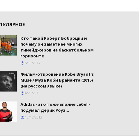
ПУЛЯРНОЕ
Кто такой Роберт Боброцки и
почему он заметнее многих
тинейджеров на баскетбольном
горизонте
5/19/2017
Фильм-откровение Kobe Bryant's
Muse / Муза Коби Брайанта (2015)
(на русском языке)
4/28/2016
Adidas - это тоже вполне себе! -
подумал Дерик Роуз...
10/17/2013