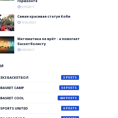
горизонте
5/19/2017
Самая красивая статуя Коби
10/22/2025
Математика не врёт - а помогает
баскетболисту
2/09/2017
ГИ
3X3 БАСКЕТБОЛ
3
BASKET CAMP
54
BASKET COOL
460
SPORTS UNITED
6