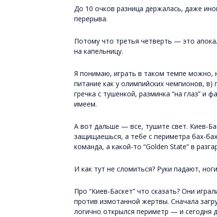
До 10 очков разница держалась, даже ино
перерыва.
Потому что третья четверть — это апока
на капельницу.
Я понимаю, играть в таком темпе можно, 
питание как у олимпийских чемпионов, в) п
гречка с тушенкой, разминка “на глаз” и ф
имеем.
А вот дальше — все, тушите свет. Киев-Ба
защищаешься, а тебе с периметра бах-бах
команда, а какой-то “Golden State” в разг
И как тут не cломиться? Руки падают, ног
Про “Киев-Баскет” что сказать? Они играл
против измотанной жертвы. Сначала загру
логично открылся периметр — и сегодня дик