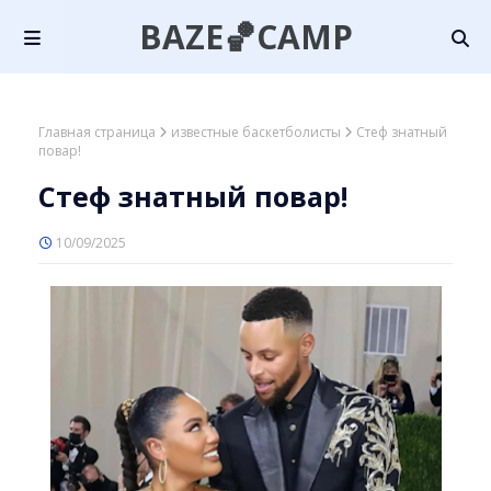
BAZE🏀CAMP
Главная страница
известные баскетболисты
Стеф знатный
повар!
Стеф знатный повар!
10/09/2025